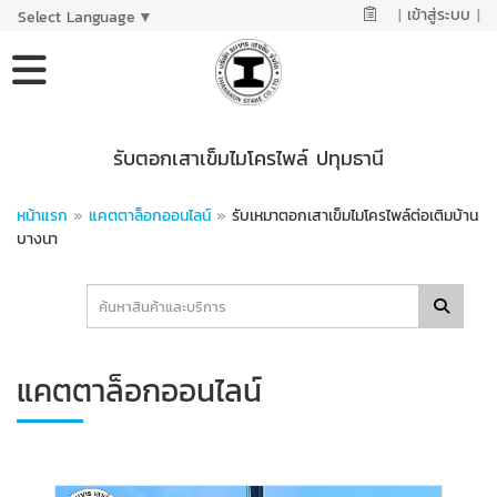
|
เข้าสู่ระบบ
|
Select Language
▼
รับตอกเสาเข็มไมโครไพล์ ปทุมธานี
หน้าแรก
»
แคตตาล็อกออนไลน์
»
รับเหมาตอกเสาเข็มไมโครไพล์ต่อเติมบ้าน
บางนา
แคตตาล็อกออนไลน์